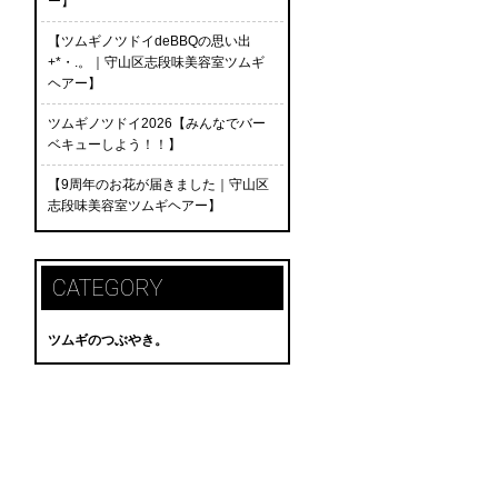
ー】
【ツムギノツドイdeBBQの思い出
+*・.。｜守山区志段味美容室ツムギ
ヘアー】
ツムギノツドイ2026【みんなでバー
ベキューしよう！！】
【9周年のお花が届きました｜守山区
志段味美容室ツムギヘアー】
CATEGORY
ツムギのつぶやき。