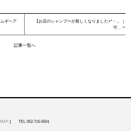
ツムギヘア
【お店のシャンプーが新しくなりました+*・.。｜
守...
記事一覧へ
MAP
]
TEL 052-715-5501