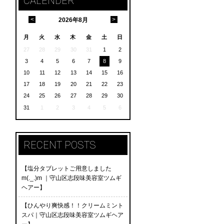
CALENDER
<
>
2026
年
8月
月
火
水
木
金
土
日
27
28
29
30
31
1
2
3
4
5
6
7
8
9
10
11
12
13
14
15
16
17
18
19
20
21
22
23
24
25
26
27
28
29
30
31
1
2
3
4
5
6
RECENT POSTS
【塩分タブレットご用意しました
m(._.)m ｜守山区志段味美容室ツムギ
ヘアー】
【ひんやり爽快感！！クリームミント
スパ｜守山区志段味美容室ツムギヘア