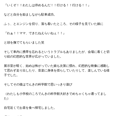
『いくぞ！！わたしは停めるんだ！！行ける！！行ける！！』
などと自分を励ましながら駐車成功。
ふぅ、とエンジンを切り、落ち着いたところ、その様子を見ていた娘に
『わぁ！！ママ、できたねえらいねぇ！！』
と頭を撫でてもらいました笑
そして車内に携帯を忘れるというトラブルもありましたが、会場に着くと切
り絵の幻想的な世界が広がっていました。
展示室が暗く、始めは怖がっていた娘も次第に慣れ、幻想的な映像に感動し
て思わず走り出したり、音楽に身体を揺らしていたりして、楽しんでいる様
子でした。
そしてその後はでんきの科学館で思いっきり遊び
（わたしも小学校のころでんきの科学館大好きでめちゃくちゃ通ってまし
た）
自宅近くでお昼を食べ帰宅しました。