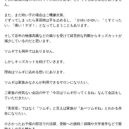
ん。
また、まだ幼い子の場合はご機嫌次第。
ぐずってしまったら美容師は手を止めるし、「かゆいかゆい」「くすぐった
い」「痛い！ヤダ！」となってしまうこともあります。
そして近年の物価高騰などの煽りを受けて経営的な判断からキッズカットが
減少しているのだと思います。
ツムギでも例外ではありません。
しかしキッズカットを続けていきます。
理由はツムギに込める想いにあります。
ツムギは家族みなさんが利用できるサロンになりたい。
ご家族の何気ない会話の中で『今日はツムギ行ってくるね』なんて会話をし
ていただきたい。
『美容室』ではなく『ツムギ』と言えば家族が『あーツムギね』とわかる存
在になりたい。
小さかったお子様の部活での活躍、受験への挑戦！就職や大学進学などで親