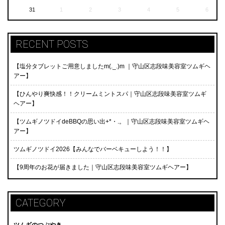
31
1
2
3
4
5
6
RECENT POSTS
【塩分タブレットご用意しましたm(._.)m ｜守山区志段味美容室ツムギヘ
アー】
【ひんやり爽快感！！クリームミントスパ｜守山区志段味美容室ツムギ
ヘアー】
【ツムギノツドイdeBBQの思い出+*・.。｜守山区志段味美容室ツムギヘ
アー】
ツムギノツドイ2026【みんなでバーベキューしよう！！】
【9周年のお花が届きました｜守山区志段味美容室ツムギヘアー】
CATEGORY
ツムギのつぶやき。