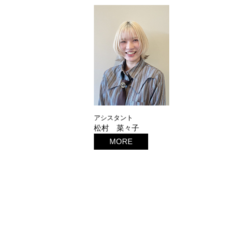
アシスタント
松村 菜々子
MORE