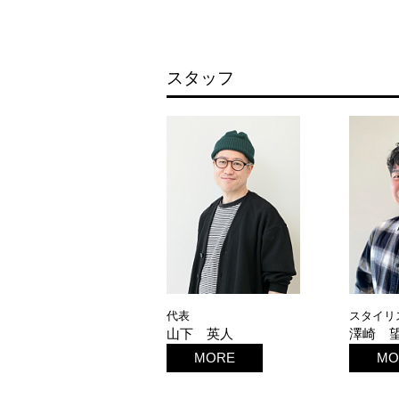
スタッフ
代表
スタイリ
山下 英人
澤崎 
MORE
MO